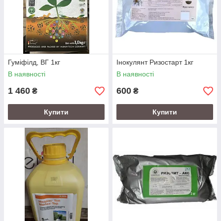
Гуміфілд, ВГ 1кг
Інокулянт Ризостарт 1кг
В наявності
В наявності
1 460
600
₴
₴
Купити
Купити