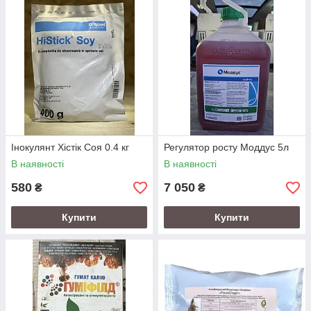
Специфічна особливість регуляторів росту — їх здатність
впливати на процеси, які не можуть регулюватися
звичайними агротехнічними способами обробітку рослин,
такими як зрошення, застосування добрив і ін
Інокулянт Хістік Соя 0.4 кг
Регулятор росту Моддус 5л
В наявності
В наявності
580
7 050
₴
₴
Купити
Купити