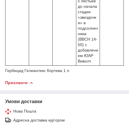
х листьев
до начала
стадии
«звездочк
и» в
подсолнеч
ника
(ВВСН 14-
50) с
добавлени
ем ЮАР
Виволт.
Гербицид Гелиантекс Кортева 1 л
Приховати
Умови доставки
Нова Пошта
Адресна доставка кур'єром