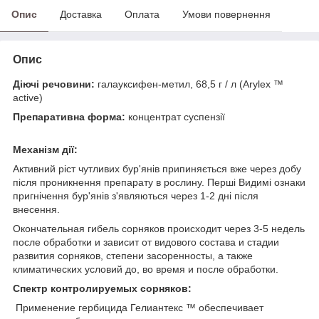
Опис
Доставка
Оплата
Умови повернення
Опис
Діючі речовини:
галауксифен-метил, 68,5 г / л (Arylex ™
active)
Препаративна форма:
концентрат суспензії
Механізм дії:
Активний ріст чутливих бур'янів припиняється вже через добу
після проникнення препарату в рослину. Перші Видимі ознаки
пригнічення бур'янів з'являються через 1-2 дні після
внесення.
Окончательная гибель сорняков происходит через 3-5 недель
после обработки и зависит от видового состава и стадии
развития сорняков, степени засоренносты, а также
климатических условий до, во время и после обработки.
Спектр контролируемых сорняков:
Применение гербицида Гелиантекс ™ обеспечивает