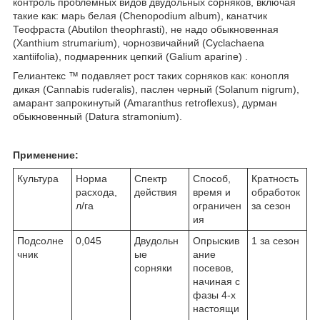
контроль проблемных видов двудольных сорняков, включая
такие как: марь белая (Chenopodium album), канатчик
Теофраста (Abutilon theophrasti), не надо обыкновенная
(Xanthium strumarium), чорнозвичайний (Cyclachaena
xantiifolia), подмаренник цепкий (Galium aparine) .
Гелиантекс ™ подавляет рост таких сорняков как: конопля
дикая (Cannabis ruderalis), паслен черный (Solanum nigrum),
амарант запрокинутый (Amaranthus retroflexus), дурман
обыкновенный (Datura stramonium).
Применение:
Культура
Норма
Спектр
Способ,
Кратность
расхода,
действия
время и
обработок
л/га
ограничен
за сезон
ия
Подсолне
0,045
Двудольн
Опрыскив
1 за сезон
чник
ые
ание
сорняки
посевов,
начиная с
фазы 4-х
настоящи