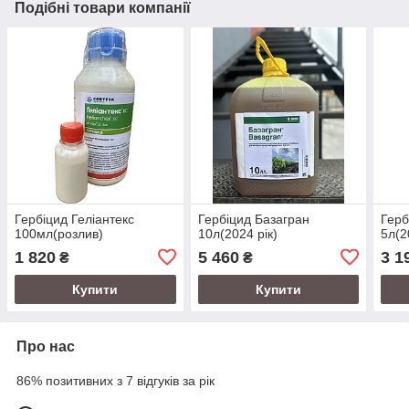
Подібні товари компанії
Гербіцид Геліантекс
Гербіцид Базагран
Герб
100мл(розлив)
10л(2024 рік)
5л(2
1 820
5 460
3 1
₴
₴
Купити
Купити
Про нас
86% позитивних з 7 відгуків за рік