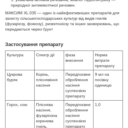
природної антимікотічної речовин.
МАКСИМ XL 035 — один із найефективніших препаратів для
захисту сільськогосподарських культур від видів гнилів
(фузаріозу, фомозу), ризектоніозу та інших захворювань, що
передаються через ґрунт
Застосування препарату
Культура
Спектр дії
фаза
Норма
внесення
витрати
препарату
Цукрова
Корінь,
Передпоєвне
9 мл на
буряк
пліснявіння
оброблення
посівну
насіння
насіння
одиницю
суспензією
препарату
Горох, сою
Пліснява
Передпоєвне
1,0
насіння,
оброблення
фузаріозна
насіння
коренева
суспензією
гниль,
препарату