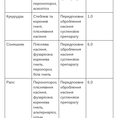
перонопороз,
аскохітоз
Кукурудза
Стеблеві та
Передпоєвне
1,0
кореневі
оброблення
гнилі,
насіння
пліснявіння
суспензією
насіння
препарату
Соняшник
Пліснява
Передпоєвне
6,0
насіння,
оброблення
фузаріозна
насіння
коренева
суспензією
гниль,
препарату
перопороз,
біла гниль
Рапс
Перонопороз,
Передпоєвне
6,0
пліснявіння
оброблення
насіння,
насіння
фузаріозна
суспензією
коренева
препарату
гниль,
альтернаріоз,
пітіум