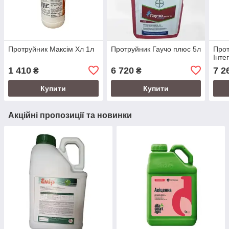
Протруйник Максім Хл 1л
Протруйник Гаучо плюс 5л
Прот
Інте
1 410
6 720
7 2
₴
₴
Купити
Купити
Акційні пропозиції та новинки