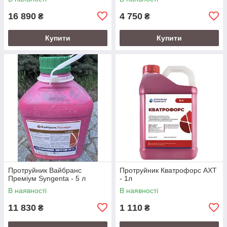
16 890
4 750
₴
₴
Купити
Купити
Протруйник Вайбранс
Протруйник Кватрофорс АХТ
Преміум Syngenta - 5 л
- 1л
В наявності
В наявності
11 830
1 110
₴
₴