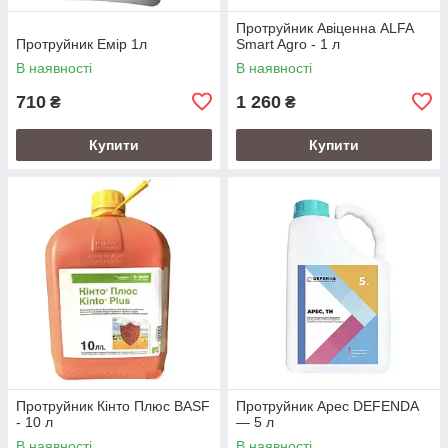
Протруйник Авіценна ALFA
Протруйник Емір 1л
Smart Agro - 1 л
В наявності
В наявності
710
1 260
₴
₴
Купити
Купити
Протруйник Кінто Плюс BASF
Протруйник Арес DEFENDA
- 10 л
— 5 л
В наявності
В наявності