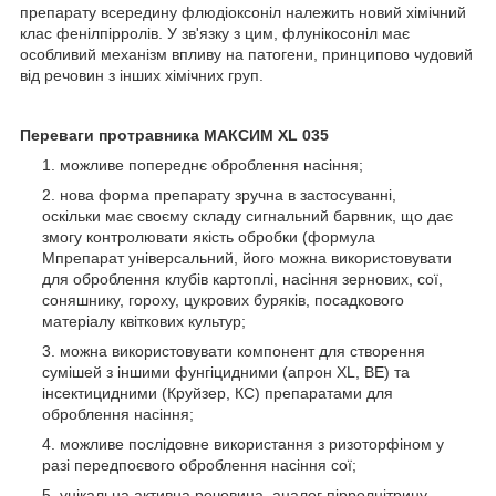
препарату всередину флюдіоксоніл належить новий хімічний
клас фенілпірролів. У зв'язку з цим, флунікосоніл має
особливий механізм впливу на патогени, принципово чудовий
від речовин з інших хімічних груп.
Переваги протравника МАКСИМ XL 035
можливе попереднє оброблення насіння;
нова форма препарату зручна в застосуванні,
оскільки має своєму складу сигнальний барвник, що дає
змогу контролювати якість обробки (формула
Мпрепарат універсальний, його можна використовувати
для оброблення клубів картоплі, насіння зернових, сої,
соняшнику, гороху, цукрових буряків, посадкового
матеріалу квіткових культур;
можна використовувати компонент для створення
сумішей з іншими фунгіцидними (апрон XL, ВЕ) та
інсектицидними (Круйзер, КС) препаратами для
оброблення насіння;
можливе послідовне використання з ризоторфіном у
разі передпоєвого оброблення насіння сої;
унікальна активна речовина, аналог пірролнітрину —