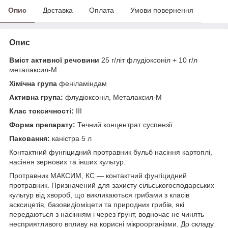
Опис
Доставка
Оплата
Умови повернення
Опис
Вміст активної речовини
25 г/літ флудіоксоніл + 10 г/л
металаксил-М
Хімічна група
феніламіндам
Активна група:
флудіоксоніл, Металаксил-М
Клас токсичності:
III
Форма препарату:
Течний концентрат суспензії
Паковання:
каністра 5 л
Контактний фунгіцидний протравник бульб насіння картоплі,
насіння зернових та інших культур.
Протравник МАКСИМ, КС — контактний фунгіцидний
протравник. Призначений для захисту сільськогосподарських
культур від хвороб, що викликаються грибами з класів
асксицетів, базовидіоміцети та природних грибів, які
передаються з насінням і через ґрунт, водночас не чинять
несприятливого впливу на корисні мікроорганізми. До складу