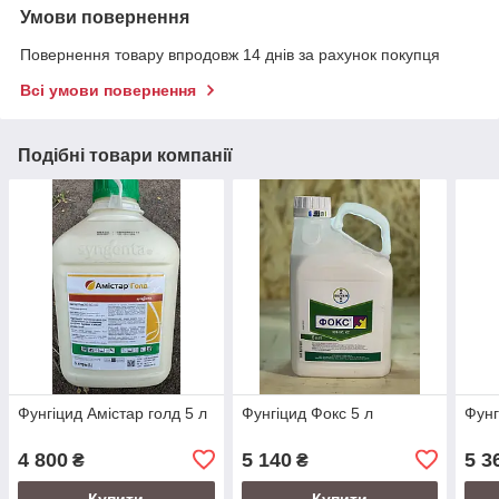
Умови повернення
Повернення товару впродовж 14 днів за рахунок покупця
Всі умови повернення
Подібні товари компанії
Фунгіцид Амістар голд 5 л
Фунгіцид Фокс 5 л
Фунг
4 800
5 140
5 3
₴
₴
Купити
Купити