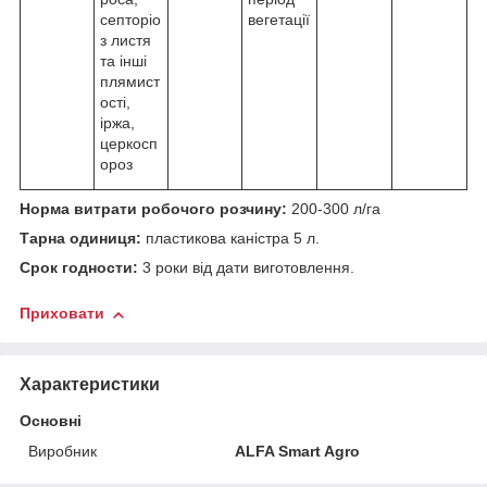
септоріо
вегетації
з листя
та інші
плямист
ості,
іржа,
церкосп
ороз
Норма витрати робочого розчину:
200-300 л/га
Тарна одиниця:
пластикова каністра 5 л.
Срок годности:
3 роки від дати виготовлення.
Приховати
Характеристики
Основні
Виробник
ALFA Smart Agro