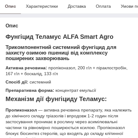
Опис
Характеристики
Доставка
Оплата
Умови п
Опис
Фунгіцид Теламус ALFA Smart Agro
Трикомпонентний системний фунгіцид для
захисту озимою пшениці від комплексу
поширених захворювань
Активна речовина:
пропіконазол, 200 г/л + піраклостробін,
167 г/л + боскалід, 133 г/л
Спосіб дії:
системний
Препаративна форма:
концентрат емульсії
Механізм дії фунгіциду Теламус:
Пропиконазол
— активна речовина препарату, яка належить
до хімічного складу тріазолів і впродовж 1-2 годин після
застосування проникає в рослину через асимілювальні
частини та рівномірно поширюється ксилою. Пропіконазол
блокує біосинтез стеролів, що входять до складу клітинної