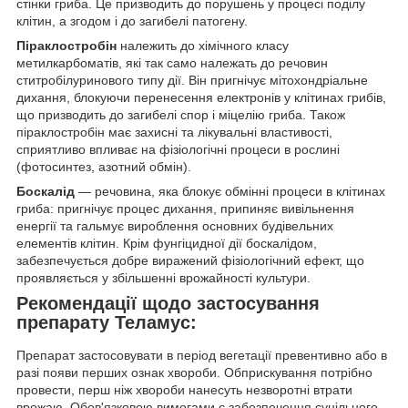
стінки гриба. Це призводить до порушень у процесі поділу
клітин, а згодом і до загибелі патогену.
Піраклостробін
належить до хімічного класу
метилкарбоматів, які так само належать до речовин
ститробілуринового типу дії. Він пригнічує мітохондріальне
дихання, блокуючи перенесення електронів у клітинах грибів,
що призводить до загибелі спор і міцелію гриба. Також
піраклостробін має захисні та лікувальні властивості,
сприятливо впливає на фізіологічні процеси в рослині
(фотосинтез, азотний обмін).
Боскалід
— речовина, яка блокує обмінні процеси в клітинах
гриба: пригнічує процес дихання, припиняє вивільнення
енергії та гальмує вироблення основних будівельних
елементів клітин. Крім фунгіцидної дії боскалідом,
забезпечується добре виражений фізіологічний ефект, що
проявляється у збільшенні врожайності культури.
Рекомендації щодо застосування
препарату Теламус:
Препарат застосовувати в період вегетації превентивно або в
разі появи перших ознак хвороби. Обприскування потрібно
провести, перш ніж хвороби нанесуть незворотні втрати
врожаю. Обов'язковою вимогами є забезпечення суцільного