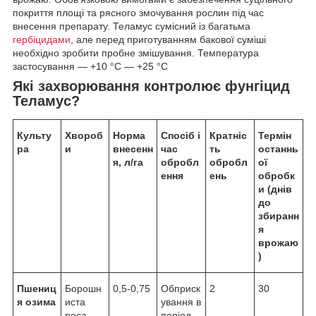
покриття площі та рясного змочування рослин під час
внесення препарату. Теламус сумісний із багатьма
гербіцидами
, але перед приготуванням бакової суміші
необхідно зробити пробне змішування. Температура
застосування — +10 °C — +25 °C
Які захворювання контролює фунгіцид
Теламус?
Культу
Хвороб
Норма
Спосіб і
Кратніс
Термін
ра
и
внесенн
час
ть
останнь
я, л/га
обробл
обробл
ої
ення
ень
обробк
и (днів
до
збиранн
я
врожаю
)
Пшениц
Борошн
0,5-0,75
Обприск
2
30
я озима
иста
ування в
роса,
період