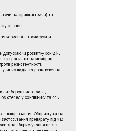
чаючи несправжні гриби) та
исту рослин.
.
для корисної ентомофауни.
е допускаючи розвитку конідій.
лію та проникнення мембран в
прояв резистентності.
 зупиняє поділ та розмноження
ких як борошниста роса,
іоз стебел у соняшнику та сої.
нак захворювання. Обприскування
 застосування препарату під час
ови для обприскування посівів
епарату можливе додавання до