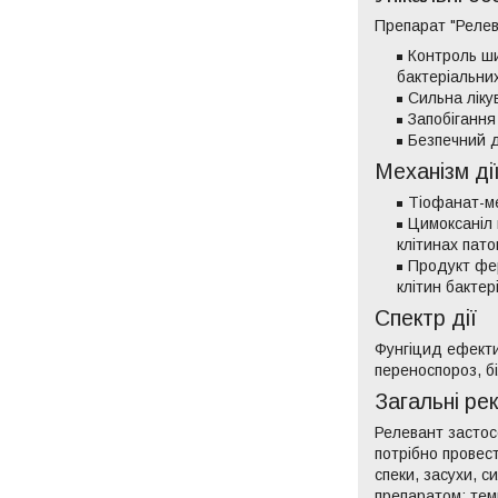
Препарат "Релев
Контроль ши
бактеріальних
Сильна ліку
Запобігання
Безпечний д
Механізм ді
Тіофанат-ме
Цимоксаніл 
клітинах пат
Продукт фер
клітин бактер
Спектр дії
Фунгіцид ефекти
переноспороз, бі
Загальні ре
Релевант застос
потрібно провес
спеки, засухи, с
препаратом: тем