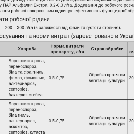
у ПАР Альфалип Екстра, 0,2-0,3 л/га. Додавання до робочого розчи
ання робочої поверхні, чим підвищує ефективність фунгіцидної об
ти робочої рідини
 – 200 – 300 л/га (в залежності від фази та густоти стояння).
сування та норми витрат (зареєстровано в Украї
Норма витрати
Хвороба
Строк обробки
препарату, л/га
оч
Борошниста роса,
переноспороз,
біла та сіра гниль,
Обробка протягом
фомоз, фомопсис,
0,5-0,75
20
вегетації культури
альтернаріоз,
септоріоз,
бактеріоз стебел
Борошниста роса,
переноспороз,
біла гниль,
Обробка протягом
альтернаріоз,
0,5-0,75
20
вегетації культури
аскохітоз,
септоріоз, кутаста