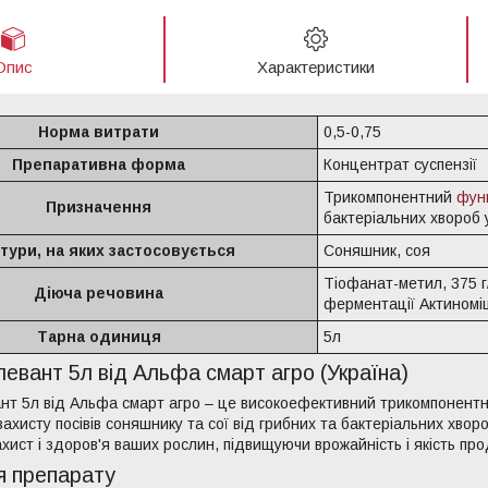
Опис
Характеристики
Норма витрати
0,5-0,75
Препаративна форма
Концентрат суспензії
Трикомпонентний
фун
Призначення
бактеріальних хвороб 
тури, на яких застосовується
Соняшник, соя
Тіофанат-метил, 375 г/
Діюча речовина
ферментації Актиноміце
Тарна одиниця
5л
левант 5л від Альфа смарт агро (Україна)
нт 5л від Альфа смарт агро – це високоефективний трикомпонент
ахисту посівів соняшнику та сої від грибних та бактеріальних хвор
ист і здоров'я ваших рослин, підвищуючи врожайність і якість прод
я препарату