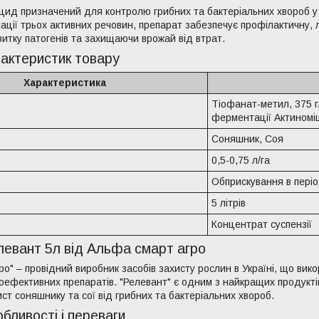
іцид призначений для контролю грибних та бактеріальних хвороб у 
нації трьох активних речовин, препарат забезпечує профілактичну, 
витку патогенів та захищаючи врожай від втрат.
актеристик товару
Характеристика
Тіофанат-метил, 375 г/
ферментації Актиноміце
Соняшник, Соя
0,5-0,75 л/га
Обприскування в періо
5 літрів
Концентрат суспензії
левант 5л від Альфа смарт агро
о" – провідний виробник засобів захисту рослин в Україні, що вико
оефективних препаратів. "Релевант" є одним з найкращих продуктів
ст соняшнику та сої від грибних та бактеріальних хвороб.
обливості і переваги