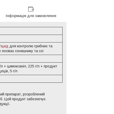
Інформація для замовлення
гіцид
для контролю грибних та
у посівах соняшнику та сої
л + цимоксаніл, 225 г/л + продукт
ців, 5 г/л
ний препарат, розроблений
об. Цей продукт забезпечує
укції.