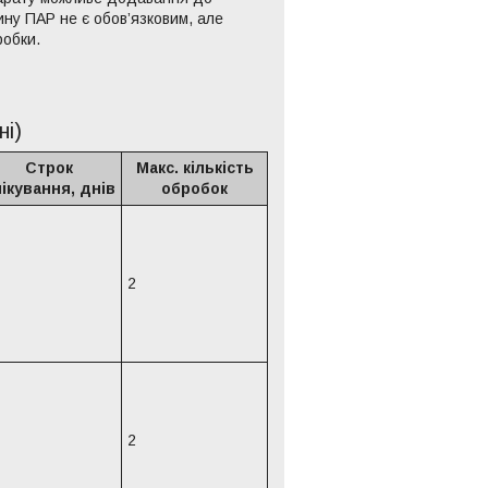
ну ПАР не є обов’язковим, але
робки.
ні)
Строк
Макс. кількість
ікування, днів
обробок
2
2