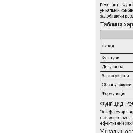
Релевант - Фунг
унікальній комбі
запобігаючи роз
Таблиця хар
Склад
Культури
Дозування
Застосування
Обсяг упаковки
Формуляція
Фунгіцид Ре
"Альфа смарт агр
створення висок
ефективний захи
Унікальні ос