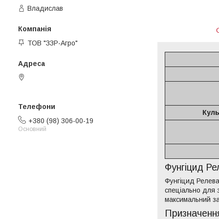
Владислав
ТОВ "ЗЗР-Агро"
Ярослава Мудрого 40, Біла
Церква, Україна
Куль
+380 (98) 306-00-19
Основний
Фунгіцид Ре
Фунгіцид Релева
спеціально для з
максимальний зах
Призначенн