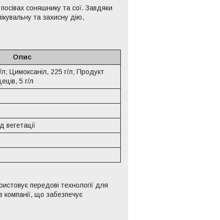
посівах соняшнику та сої. Завдяки
лікувальну та захисну дію,
Опис
л; Цимоксаніл, 225 г/л; Продукт
ців, 5 г/л
д вегетації
ристовує передові технології для
 компанії, що забезпечує