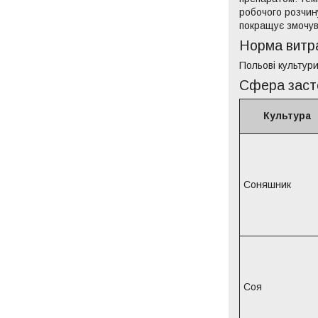
робочого розчин
покращує змочув
Норма витра
Польові культури
Сфера засто
Культура
Соняшник
Соя