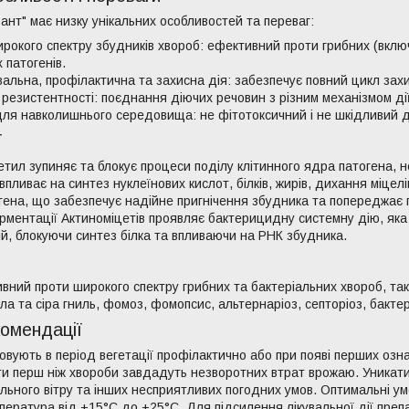
ант" має низку унікальних особливостей та переваг:
рокого спектру збудників хвороб: ефективний проти грибних (вклю
 патогенів.
вальна, профілактична та захисна дія: забезпечує повний цикл зах
 резистентності: поєднання діючих речовин з різним механізмом дії
ля навколишнього середовища: не фітотоксичний і не шкідливий 
ї
тил зупиняє та блокує процеси поділу клітинного ядра патогена, н
впливає на синтез нуклеїнових кислот, білків, жирів, дихання міце
огена, що забезпечує надійне пригнічення збудника та попереджає 
ментації Актиноміцетів проявляє бактерицидну системну дію, яка
ій, блокуючи синтез білка та впливаючи на РНК збудника.
вний проти широкого спектру грибних та бактеріальних хвороб, та
ла та сіра гниль, фомоз, фомопсис, альтернаріоз, септоріоз, бактер
комендації
овують в період вегетації профілактично або при появі перших оз
ти перш ніж хвороби завдадуть незворотних втрат врожаю. Уникати
ильного вітру та інших несприятливих погодних умов. Оптимальні ум
пература від +15°С до +25°С. Для підсилення лікувальної дії пр