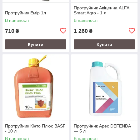
Протруйник Авіценна ALFA
Протруйник Емір 1л
Smart Agro - 1 л
В наявності
В наявності
710
1 260
₴
₴
Купити
Купити
Протруйник Кінто Плюс BASF
Протруйник Арес DEFENDA
- 10 л
— 5 л
В наявності
В наявності