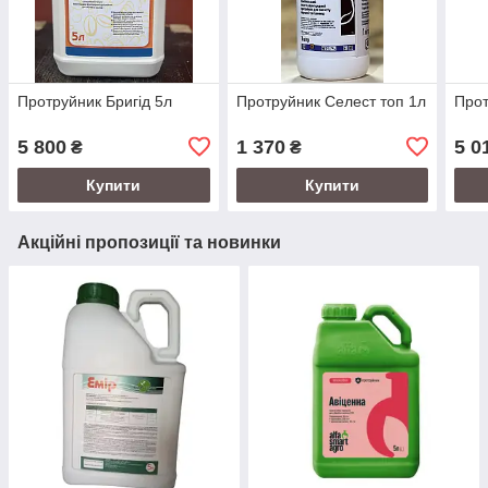
Протруйник Бригід 5л
Протруйник Селест топ 1л
Прот
5 800
1 370
5 0
₴
₴
Купити
Купити
Акційні пропозиції та новинки