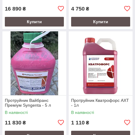
16 890
4 750
₴
₴
Купити
Купити
Протруйник Вайбранс
Протруйник Кватрофорс АХТ
Преміум Syngenta - 5 л
- 1л
В наявності
В наявності
11 830
1 110
₴
₴