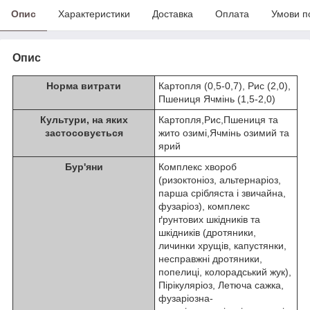
Опис
Характеристики
Доставка
Оплата
Умови п
Опис
Норма витрати
Картопля (0,5-0,7), Рис (2,0),
Пшениця Ячмінь (1,5-2,0)
Культури, на яких
Картопля,Рис,Пшениця та
застосовується
жито озимі,Ячмінь озимий та
ярий
Бур'яни
Комплекс хвороб
(ризоктоніоз, альтернаріоз,
парша срібляста і звичайна,
фузаріоз), комплекс
ґрунтових шкідників та
шкідників (дротяники,
личинки хрущів, капустянки,
несправжні дротяники,
попелиці, колорадський жук),
Пірікуляріоз, Летюча сажка,
фузаріозна-