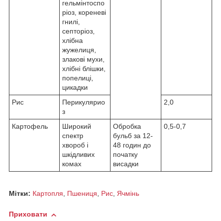
гельмінтоспо
ріоз, кореневі
гнилі,
септоріоз,
хлібна
жужелиця,
злакові мухи,
хлібні блішки,
попелиці,
цикадки
Рис
Перикулярио
2,0
з
Картофель
Широкий
Обробка
0,5-0,7
спектр
бульб за 12-
хвороб і
48 годин до
шкідливих
початку
комах
висадки
Мітки:
Картопля
,
Пшениця
,
Рис
,
Ячмінь
Приховати