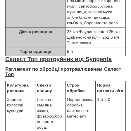
гельмінтоспоріозні кореневі
гнилі, септоріоз , хлібна
жужелиця, злакові мухи,
хлібні блішки, цикадки,
кам'яна, борошниста роса.
Діюча речовина
25 г/л Флудиоксоніл +25 г/л
Дифеноконазол + 262,5 г/л
Тіаметоксам
Тарна одиниця
5 л
Селест Топ протруйник від Syngenta
Регламент по обробці протравлювачем Селест
Топ
Культурна
Спектр
Строк
Норма
рослина
впливу
обробки
витрати л/га
Зернові
Летюча і
Передпосівна
1,5-2,0
колосові
кам'яна
обробка
культури
сажка,
насіннєвого
фузаріоз,бор
матеріалу
ошниста
роса,