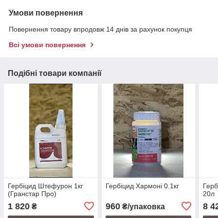
Умови повернення
Повернення товару впродовж 14 днів за рахунок покупця
Всі умови повернення
Подібні товари компанії
Гербіцид Штефурон 1кг
Гербіцид Хармоні 0.1кг
Герб
(Гранстар Про)
20л
1 820
960
8 4
₴
₴/упаковка