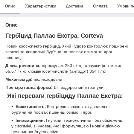
Опис
Характеристики
Доставка
Оплата
Умови п
Опис
Гербіцид Паллас Екстра, Corteva
Новий крос-спектр гербіцид, який чудово контролює поширені
злакові та дводольні бур'яни на посівах озимої та ярої
пшениці.
Діюча речовина:
піроксулам 250 г / кг, галауксифен-метил
66,67 г / кг, клоквінтосет-кислоти (антидот) 354 г / кг
Механізм дії:
післясходовий
Препаративна форма:
ВГ, водорозчинні гранули
Які переваги гербіциду Паллас Екстра:
Ефективність.
Контролює злакові та дводольні
бур'яни на посівах пшениці озимої і ярої.
Інноваційний.
Гнучкий, технологічний і без обмежень
у сівозміні, з інноваційної формуляцією і новим діючою
речовиною Arylex active.