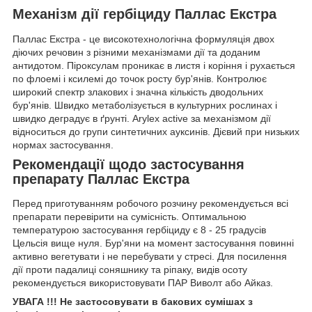
Механізм дії гербіциду
Паллас Екстра
Паллас Екстра - це високотехнологічна формуляція двох
діючих речовин з різними механізмами дії та доданим
антидотом. Піроксулам проникає в листя і коріння і рухається
по флоемі і ксилемі до точок росту бур'янів. Контролює
широкий спектр злакових і значна кількість дводольних
бур'янів. Швидко метаболізується в культурних рослинах і
швидко деградує в ґрунті. Arylex active за механізмом дії
відноситься до групи синтетичних ауксинів. Дієвий при низьких
нормах застосування.
Реко
мендації щодо застосування
препарату Паллас Екстра
Перед приготуванням робочого розчину рекомендується всі
препарати перевірити на сумісність. Оптимальною
температурою застосування гербіциду є 8 - 25 градусів
Цельсія вище нуля. Бур'яни на момент застосування повинні
активно вегетувати і не перебувати у стресі. Для посилення
дії проти падалиці соняшнику та ріпаку, видів осоту
рекомендується використовувати ПАР Виволт або Айказ.
УВАГА !!! Не застосовувати в бакових сумішах з