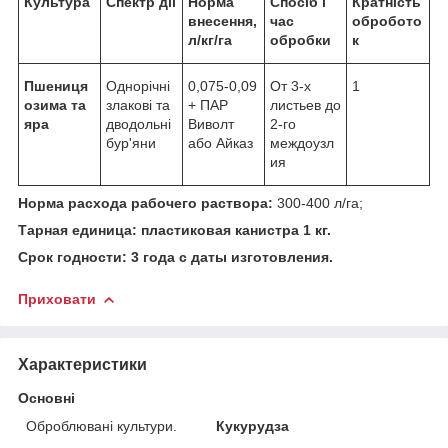
Культура
Спектр дії
Норма
Спосіб і
Кратність
внесення,
час
обробото
л/кг/га
обробки
к
Пшениця
Однорічні
0,075-0,09
От 3-х
1
озима та
злакові та
+ ПАР
листьев до
яра
дводольні
Виволт
2-го
бур'яни
або Айказ
междоузл
ия
Норма расхода рабочего раствора:
300-400 л/га;
Тарная единица: пластиковая канистра 1 кг.
Срок годности: 3 года с даты изготовления.
Приховати
Характеристики
Основні
Оброблювані культури.
Кукурудза