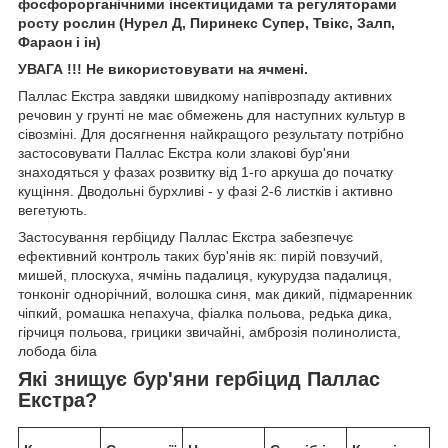
фосфорорганічними інсектицидами та регуляторами
росту рослин (Нурел Д, Пиринекс Супер, Твікс, Залп,
Фараон і ін)
УВАГА !!! Не використовувати на ячмені.
Паллас Екстра завдяки швидкому напіврозпаду активних
речовин у грунті не має обмежень для наступних культур в
сівозміні. Для досягнення найкращого результату потрібно
застосовувати Паллас Екстра коли злакові бур'яни
знаходяться у фазах розвитку від 1-го аркуша до початку
кущіння. Дводольні бурхливі - у фазі 2-6 листків і активно
вегетують.
Застосування гербіциду Паллас Екстра забезпечує
ефективний контроль таких бур'янів як: пирій повзучий,
мишей, плоскуха, ячмінь падалиця, кукурудза падалиця,
тонконіг однорічний, волошка синя, мак дикий, підмаренник
чіпкий, ромашка непахуча, фіалка польова, редька дика,
гірчиця польова, грицики звичайні, амброзія полинолиста,
лобода біла
Які знищує бур'яни гербіцид Паллас
Екстра?