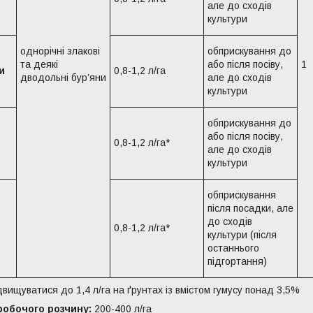
але до сходів
культури
однорічні злакові
обприскування до
та деякі
або після посіву,
1
и
0,8-1,2 л/га
дводольні бур’яни
але до сходів
культури
обприскування до
або після посіву,
0,8-1,2 л/га*
але до сходів
культури
обприскування
після посадки, але
до сходів
0,8-1,2 л/га*
культури (після
останнього
підгортання)
вищуватися до 1,4 л/га на ґрунтах із вмістом гумусу понад 3,5%
робочого розчину:
200-400 л/га