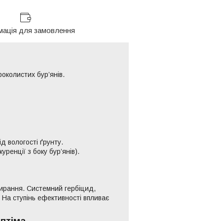
мація для замовлення
околистих бур’янів.
д вологості ґрунту.
ренції з боку бур’янів).
мирання. Системний гербіцид,
. На ступінь ефективності впливає