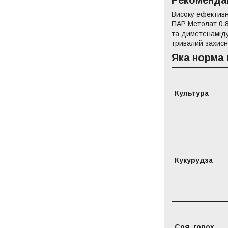
Рекомендац
Високу ефективні
ПАР Метолат 0,8-
та диметенаміду
тривалий захисн
Яка норма 
Культура
Кукурудза
Соя, горох