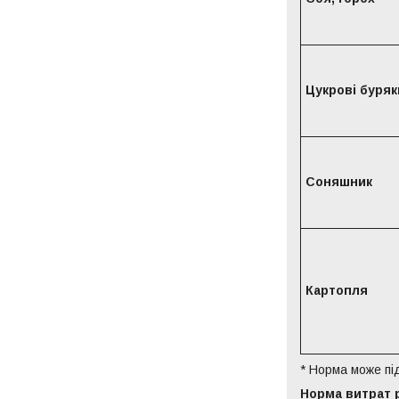
Цукрові буряк
Соняшник
Картопля
* Норма може під
Норма витрат 