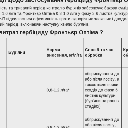
ії щодо застосування гербіциду Фронтьєр О
сть та тривалий період контролю бур’янів забезпечує бакова суміш
1,0 л/га та Фронтьєр Оптіма 0,8-1,0 л/га у фазу 3-6 листків культу
-П підсилюється ефективність проти однорічних злакових і дводол
ий період, включаючи наступну хвилю бур’янів.
витрат гербіциду Фронтьєр Оптіма ?
Норма
Спосіб та час
Кр
Бур’яни
внесення, кг/л/га
обробки
о
обприскування до
або після посіву, а
також після появи
0,8-1,2 л/га*
сходів до фази 6
листків культури
(бур’яни на ранніх
стадіях)
обприскування до
або після посіву,
0,8-1,2 л/га*