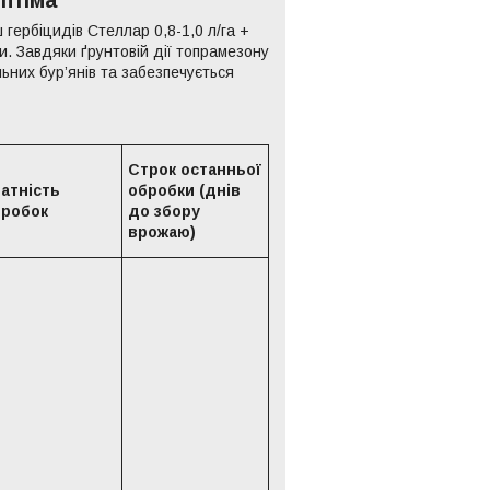
птіма
 гербіцидів Стеллар 0,8-1,0 л/га +
ри. Завдяки ґрунтовій дії топрамезону
ьних бур’янів та забезпечується
Строк останньої
атність
обробки (днів
бробок
до збору
врожаю)