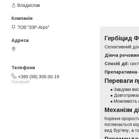
Владислав
ТОВ "ЗЗР-Агро"
Гербіцид 
Селективний дос
Ярослава Мудрого 40, Біла
Церква, Україна
Діюча речовин
Спосіб дії:
сист
Препаративна
+380 (98) 306-00-19
Переваги п
Основний
Завдяки вис
Довготривал
Можливість 
Механізм д
Коріння пророст
поглинається кор
вид бур'яну, а т