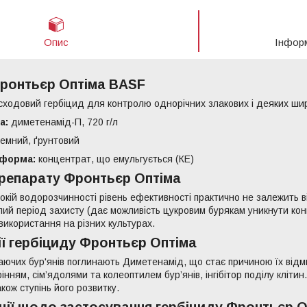
Опис
Інфор
Фронтьєр Оптіма BASF
ходовий гербіцид для контролю однорічних злакових і деяких шир
а:
диметенамід-П, 720 г/л
емний, ґрунтовий
 форма:
концентрат, що емульгується (КЕ)
репарату Фронтьєр Оптіма
окій водорозчинності рівень ефективності практично не залежить ві
ий період захисту (дає можливість цукровим бурякам уникнути конку
використання на різних культурах.
ії гербіциду Фронтьєр Оптіма
аючих бур'янів поглинають Диметенамід, що стає причиною їх від
інням, сім’ядолями та колеоптилем бур’янів, інгібітор поділу клітин
акож ступінь його розвитку.